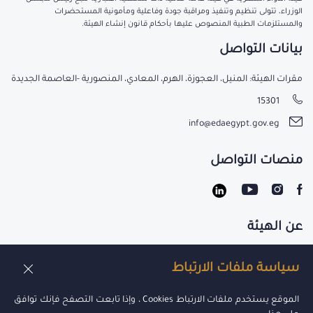
الوزراء، تتولى تنظيم وتنفيذ ومراقبة جودة وفاعلية ومأمونية المستحضرات
والمستلزمات الطبية المنصوص عليها بأحكام قانون إنشاء الهيئة.
بيانات التواصل
مقرات الهيئة: المنيل، العجوزة، الهرم، المعادي، المنصورية -العاصمة الجديدة
15301
info@edaegypt.gov.eg
منصات التواصل
عن الهيئة
تواصل معنا
سياسة ملفات الارتباط
الوظائف
الموقع يستخدم ملفات الارتباط Cookies ، وإذا تابعت التصفح فإنك توافق