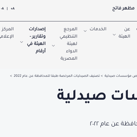
مظهر فاتح
A-
|
A+
عن
الخدمات
المرجع
إصدارات
المركز
الهيئة
التنظيمي
وتقارير -
الإعلام
لهيئة
الهيئة في
الدواء
أرقام
المصرية
يص مؤسسات صيدلية
تصنيف الصيدليات المرخصة طبقا للمحافظة عن عام 2022
ت صيدلية
ة عن عام ٢٠٢٢