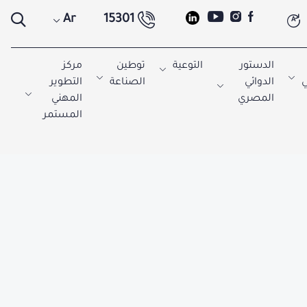
Ar
15301
A
الدستور
التوعية
توطين
مركز
ي
الدوائي
الصناعة
التطوير
المصري
المهني
المستمر