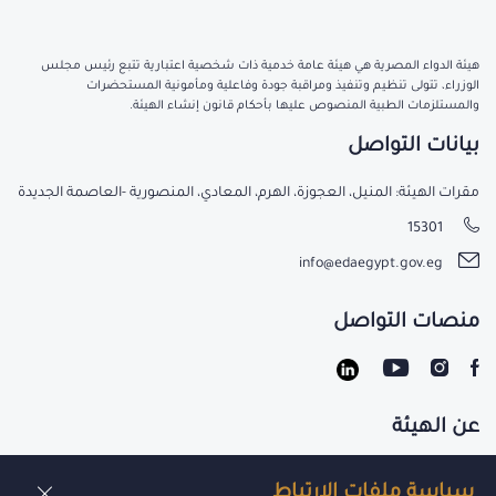
هيئة الدواء المصرية هي هيئة عامة خدمية ذات شخصية اعتبارية تتبع رئيس مجلس
الوزراء، تتولى تنظيم وتنفيذ ومراقبة جودة وفاعلية ومأمونية المستحضرات
والمستلزمات الطبية المنصوص عليها بأحكام قانون إنشاء الهيئة.
بيانات التواصل
مقرات الهيئة: المنيل، العجوزة، الهرم، المعادي، المنصورية -العاصمة الجديدة
15301
info@edaegypt.gov.eg
منصات التواصل
عن الهيئة
تواصل معنا
سياسة ملفات الارتباط