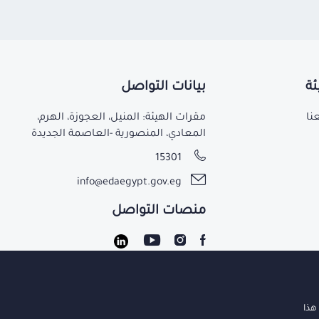
ئة
بيانات التواصل
نا
مقرات الهيئة: المنيل، العجوزة، الهرم،
المعادي، المنصورية -العاصمة الجديدة
15301
info@edaegypt.gov.eg
منصات التواصل
جميع الحقوق محفوظة لدي هيئة الدواء 2021