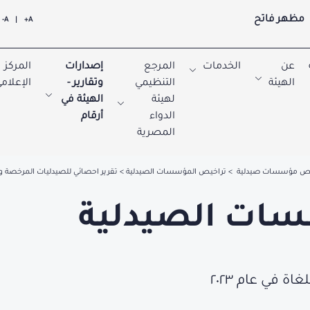
مظهر فاتح
A-
|
A+
عن
الخدمات
المرجع
إصدارات
المركز
الهيئة
التنظيمي
وتقارير -
الإعلام
لهيئة
الهيئة في
الدواء
أرقام
المصرية
يص مؤسسات صيدلية
تراخيص المؤسسات الصيدلية
تقرير احصائي للصيدليات المرخصة والم
سات الصيدلية
 في عام ٢٠٢٣