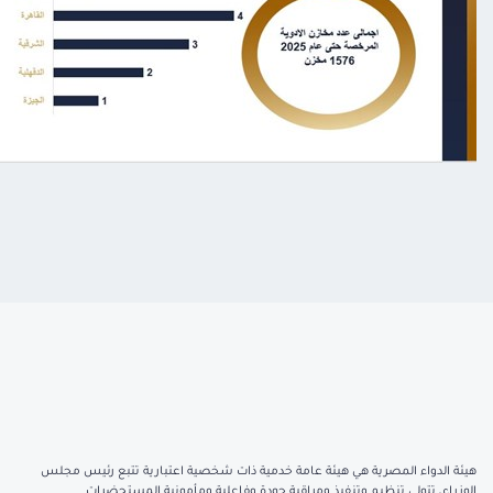
هيئة الدواء المصرية هي هيئة عامة خدمية ذات شخصية اعتبارية تتبع رئيس مجلس
الوزراء، تتولى تنظيم وتنفيذ ومراقبة جودة وفاعلية ومأمونية المستحضرات