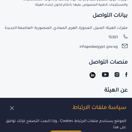
والمستلزمات الطبية المنصوص عليها بأحكام قانون إنشاء الهيئة.
بيانات التواصل
مقرات الهيئة: المنيل، العجوزة، الهرم، المعادي، المنصورية -العاصمة الجديدة
15301
info@edaegypt.gov.eg
منصات التواصل
عن الهيئة
تواصل معنا
سياسة ملفات الارتباط
الوظائف
الموقع يستخدم ملفات الارتباط Cookies ، وإذا تابعت التصفح فإنك توافق
على هذا