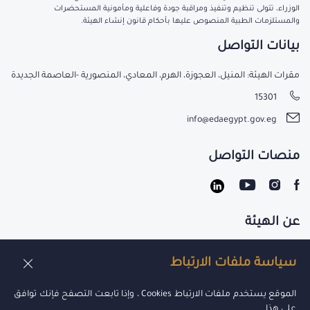
الوزراء، تتولى تنظيم وتنفيذ ومراقبة جودة وفاعلية ومأمونية المستحضرات
والمستلزمات الطبية المنصوص عليها بأحكام قانون إنشاء الهيئة.
بيانات التواصل
مقرات الهيئة: المنيل، العجوزة، الهرم، المعادي، المنصورية -العاصمة الجديدة
15301
info@edaegypt.gov.eg
منصات التواصل
عن الهيئة
تواصل معنا
سياسة ملفات الارتباط
الوظائف
الموقع يستخدم ملفات الارتباط Cookies ، وإذا تابعت التصفح فإنك توافق
على هذا