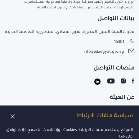
الوزراء، تتولى تنظيم وتنفيذ ومراقبة جودة وفاعلية ومأمونية المستحضرات
والمستلزمات الطبية المنصوص عليها بأحكام قانون إنشاء الهيئة.
بيانات التواصل
مقرات الهيئة: المنيل، العجوزة، الهرم، المعادي، المنصورية -العاصمة الجديدة
15301
info@edaegypt.gov.eg
منصات التواصل
عن الهيئة
تواصل معنا
سياسة ملفات الارتباط
الوظائف
الموقع يستخدم ملفات الارتباط Cookies ، وإذا تابعت التصفح فإنك توافق
على هذا