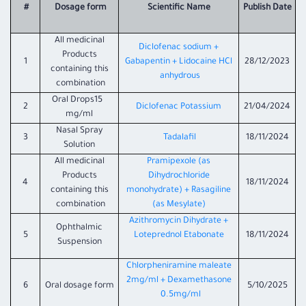
#
Dosage form
Scientific Name
Publish Date
All medicinal
Diclofenac sodium +
Products
1
Gabapentin + Lidocaine HCl
28/12/2023
containing this
anhydrous
combination
Oral Drops15
2
Diclofenac Potassium
21/04/2024
mg/ml
Nasal Spray
3
Tadalafil
18/11/2024
Solution
All medicinal
Pramipexole (as
Products
Dihydrochloride
4
18/11/2024
containing this
monohydrate) + Rasagiline
combination
(as Mesylate)
Azithromycin Dihydrate +
Ophthalmic
5
Loteprednol Etabonate
18/11/2024
Suspension
Chlorpheniramine maleate
2mg/ml + Dexamethasone
6
Oral dosage form
5/10/2025
0.5mg/ml