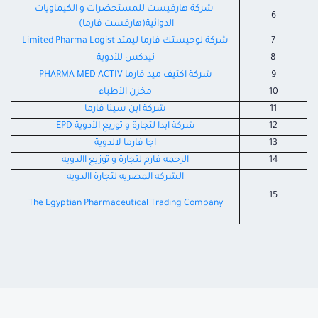
شركة هارفيست للمستحضرات و الكيماويات
6
الدوائية(هارفست فارما)
7
شركة لوجيستك فارما ليمتد Limited Pharma Logist
8
نيدكس للأدوية
9
شركة اكتيف ميد فارما PHARMA MED ACTIV
10
مخزن الأطباء
11
شركة ابن سينا فارما
12
شركة ابدا لتجارة و توزيع الأدوية EPD
13
اجا فارما لالدوية
14
الرحمه فارم لتجارة و توزيع االدويه
الشركه المصريه لتجارة االدويه
15
The Egyptian Pharmaceutical Trading Company