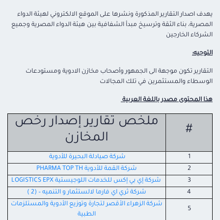
يهدف اصدار التقارير المذكورة ونشرها على الموقع الالكتروني لهيئة الدواء
المصرية، بناء الثقة وترسيخ مبدأ الشفافية بين هيئة الدواء المصرية وجميع
الشركاء الخارجين
التوجيه:
التقارير تكون موجهة الى الجمهور وأصحاب مخازن الادوية ومستودعات
الوسطاء والمستثمرين في تلك المجالات
هذا المحتوى مصدر باللغة العربية
ملخص تقارير إصدار رخص
#
المخازن
1
شركة صيادلة البحيرة للأدوية
2
شركة القمة للأدوية PHARMA TOP TH
3
شركة إي بي إكس للخدمات اللوجيستية LOGISTICS EPX
4
شركة ثري اي فارما لالستثمار و التنميه – (2 )
شركة الزهراء الأقصر لتجارة وتوزيع الأدوية والمستلزمات
5
الطبية