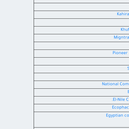
Kahir
Khuf
Pioneer
National Comp
El-Nile 
Ecophac 
Egyptian co