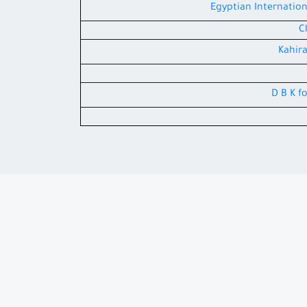
Egyptian Internatio
C
Kahir
D B K f