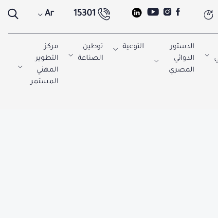
Ar
15301
A
الدستور
التوعية
توطين
مركز
ي
الدوائي
الصناعة
التطوير
المصري
المهني
المستمر