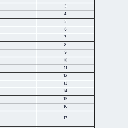
3
4
5
6
7
8
9
10
11
12
13
14
15
16
17