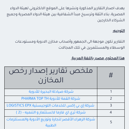
يهدف اصدار التقارير المذكورة ونشرها على الموقع الالكتروني لهيئة الدواء
المصرية، بناء الثقة وترسيخ مبدأ الشفافية بين هيئة الدواء المصرية وجميع
الشركاء الخارجين
التوجيه:
التقارير تكون موجهة الى الجمهور وأصحاب مخازن الادوية ومستودعات
الوسطاء والمستثمرين في تلك المجالات
هذا المحتوى مصدر باللغة العربية
ملخص تقارير إصدار رخص
#
المخازن
1
شركة صيادلة البحيرة للأدوية
2
شركة القمة للأدوية PHARMA TOP TH
3
شركة إي بي إكس للخدمات اللوجيستية LOGISTICS EPX
4
شركة ثري اي فارما لالستثمار و التنميه – (2 )
شركة الزهراء الأقصر لتجارة وتوزيع الأدوية والمستلزمات
5
الطبية