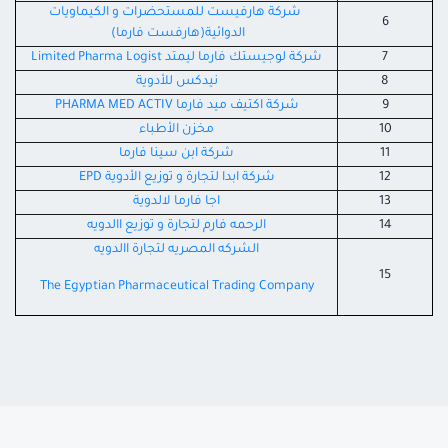
شركة هارفيست للمستحضرات و الكيماويات
6
الدوائية(هارفست فارما)
7
شركة لوجيستك فارما ليمتد Limited Pharma Logist
8
نيدكس للأدوية
9
شركة اكتيف ميد فارما PHARMA MED ACTIV
10
مخزن الأطباء
11
شركة ابن سينا فارما
12
شركة ابدا لتجارة و توزيع الأدوية EPD
13
اجا فارما لالدوية
14
الرحمه فارم لتجارة و توزيع االدويه
الشركه المصريه لتجارة االدويه
15
The Egyptian Pharmaceutical Trading Company