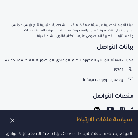
هيئة الدواء المصرية هي هيئة عامة خدمية ذات شخصية اعتبارية تتبع رئيس مجلس
الوزراء، تتولى تنظيم وتنفيذ ومراقبة جودة وفاعلية ومأمونية المستحضرات
والمستلزمات الطبية المنصوص عليها بأحكام قانون إنشاء الهيئة.
بيانات التواصل
مقرات الهيئة: المنيل، العجوزة، الهرم، المعادي، المنصورية -العاصمة الجديدة
15301
info@edaegypt.gov.eg
منصات التواصل
سياسة ملفات الارتباط
عن الهيئة
الموقع يستخدم ملفات الارتباط Cookies ، وإذا تابعت التصفح فإنك توافق