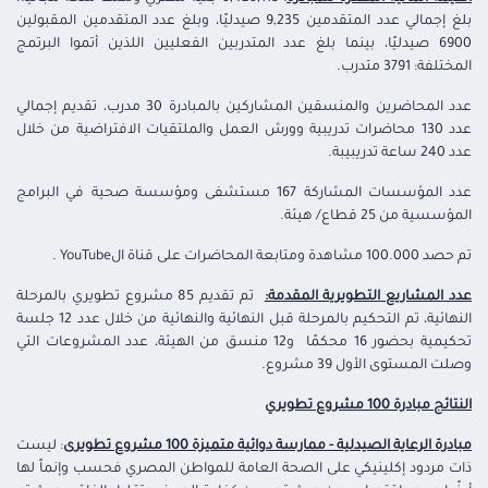
بلغ إجمالي عدد المتقدمين 9,235 صيدليًا، وبلغ عدد المتقدمين المقبولين
6900 صيدليًا، بينما بلغ عدد المتدربين الفعليين اللذين أتموا البرتمج
المختلفة: 3791 متدرب.
عدد المحاضرين والمنسقين المشاركين بالمبادرة 30 مدرب، تقديم إجمالي
عدد 130 محاضرات تدريبية وورش العمل والملتقيات الافتراضية من خلال
عدد 240 ساعة تدريبيبة.
عدد المؤسسات المشاركة 167 مستشفى ومؤسسة صحية في البرامج
المؤسسية من 25 قطاع/ هيئة.
تم حصد 100.000 مشاهدة ومتابعة المحاضرات على قناة الYouTube .
عدد المشاريع التطويرية المقدمة:
تم تقديم 85 مشروع تطويري بالمرحلة
النهائية، تم التحكيم بالمرحلة قبل النهائية والنهائية من خلال عدد 12 جلسة
تحكيمية بحضور 16 محكمًا و12 منسق من الهيئة، عدد المشروعات التي
وصلت المستوى الأول 39 مشروع.
النتائج مبادرة 100 مشروع تطويري
مبادرة الرعاية الصيدلية - ممارسة دوائية متميزة 100 مشروع تطويرى
: ليست
ذات مردود إكلينيكي على الصحة العامة للمواطن المصري فحسب وإنماً لها