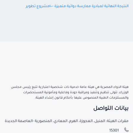
النتيجة النهائية لمبادرة ممارسة دوائية متميزة -١٠٠مشروع تطوير
هيئة الدواء المصرية هي هيئة عامة خدمية ذات شخصية اعتبارية تتبع رئيس مجلس
الوزراء، تتولى تنظيم وتنفيذ ومراقبة جودة وفاعلية ومأمونية المستحضرات
والمستلزمات الطبية المنصوص عليها بأحكام قانون إنشاء الهيئة.
بيانات التواصل
مقرات الهيئة: المنيل، العجوزة، الهرم، المعادي، المنصورية -العاصمة الجديدة
15301