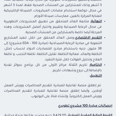
3 أشهر وذلك للمشاركين من المنشآت الصحية فقط، لمدة 3 أشهر
في مجال حوكمة استخدام مضادات الميكروبات، الصيدلة الإكلينيكية
للعناية المركزة بالغين، ممارسات صيدلة الأورام.
النهائية
:
متابعة العائد المتحقق من تطبيق المشروعات التطويرية
فى مجال الرعاية الصيدلية وتقييم واختيار أفضل المشروعات وهذه
المرحلة أيضا خاصة بالمشاركين من المنشآت الصحية.
التقييم الاقتصادي
:وصل العائد المحقق من خلال تنفيذ المشاريع
التنموية في مبادرة الرعاية الصيدلانية (مبادرة EDA – 100 مشروع) إلى
38 مليون جنيه باستخدام مبادئ اقتصاديات الدواء لحساب (مثل:
التكلفة والعائد، فعالية التكلفة، تقليل التكلفة، تكلفة التجنب، و تكلفة
العلاج وتحليل الفوائد) خلال فترة التنفيذ.
الختامية:
تكريم الثلاثة مراكز الأولى من كل برنامج بجوائز نقدية
بالإضافة إلى دروع وشهادات تكريم.
التطبيق
:
تم إطلاق منصة تفاعلية للمبادرة لتقديم المحاضرات وورش العمل
أونلاين، وأيضا إطلاق منصة تفاعلية للمبادرة لتقديم المحاضرات
وورش العمل إلكترونياً، وإنشاء قناة على اليوتيوب.
احصائيات مبادرة 100 مشروع تطويري
القيمة المالية المقدرة للمبادرة
: 9,429,115 جنيه مصري ولكنها منحة مجانية،