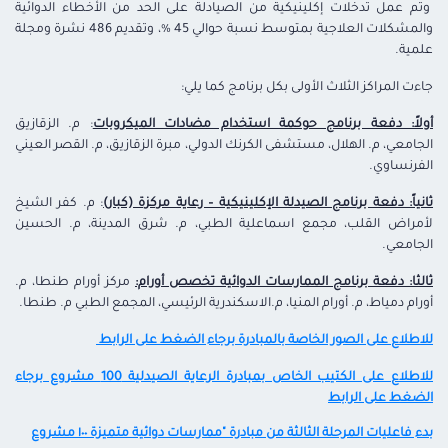
وتم عمل تدخلات إكلينيكية من الصيادلة على الحد من الأخطاء الدوائية
والمشكلات العلاجية بمتوسط نسبة حوالي 45 %، وتقديم 486 نشرة ومجلة
علمية.
جاءت المراكز الثلاث الأولى بكل برنامج كما يلي:
أولاً: دفعة برنامج حوكمة استخدام مضادات الميكروبات
: م. الزقازيق
الجامعي، م. الهلال، مستشفى الكرنك الدولي، مبرة الزقازيق، م. القصر العيني
الفرنساوي.
ثانياً: دفعة برنامج الصيدلة الإكلينيكية – رعاية مركزة (كبار)
: م. كفر الشيخ
لأمراض القلب، مجمع اسماعلية الطبي، م. شرق المدينة، م. الحسين
الجامعي.
ثالثا: دفعة برنامج الممارسات الدوائية تخصص أورام:
مركز أورام طنطا، م.
أورام دمياط، م. أورام المنيا، م.الاسكندرية الرئيسي، المجمع الطبي م. طنطا.
للاطلاع على الصور الخاصة بالمبادرة برجاء الضغط على الرابط
للاطلاع على الكتيب الخاص بمبادرة الرعاية الصيدلية 100 مشروع برجاء
الضغط على الرابط
بدء فاعليات المرحلة الثالثة من مبادرة "ممارسات دوائية متميزة ١٠٠ مشروع