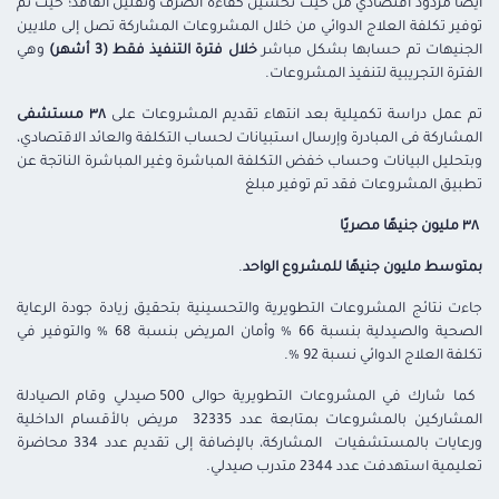
أيضًا مردود اقتصادي من حيث تحسين كفاءة الصرف وتقليل الفاقد؛ حيث تم
توفير تكلفة العلاج الدوائي من خلال المشروعات المشاركة تصل إلى ملايين
الجنيهات تم حسابها بشكل مباشر
خلال فترة التنفيذ فقط (3 أشهر)
وهي
الفترة التجريبية لتنفيذ المشروعات.
تم عمل دراسة تكميلية بعد انتهاء تقديم المشروعات على
٣٨ مستشفى
المشاركة فى المبادرة وإرسال استبيانات لحساب التكلفة والعائد الاقتصادي،
وبتحليل البيانات وحساب خفض التكلفة المباشرة وغير المباشرة الناتجة عن
تطبيق المشروعات فقد تم توفير مبلغ
٣٨ مليون جنيهًا مصريًا
بمتوسط مليون جنيهًا للمشروع الواحد
.
جاءت نتائج المشروعات التطويرية والتحسينية بتحقيق زيادة جودة الرعاية
الصحية والصيدلية بنسبة 66 % وأمان المريض بنسبة 68 % والتوفير في
تكلفة العلاج الدوائي نسبة 92 %.
كما شارك في المشروعات التطويرية حوالى 500 صيدلي وقام الصيادلة
المشاركين بالمشروعات بمتابعة عدد 32335 مريض بالأقسام الداخلية
ورعايات بالمستشفيات المشاركة، بالإضافة إلى تقديم عدد 334 محاضرة
تعليمية استهدفت عدد 2344 متدرب صيدلي.