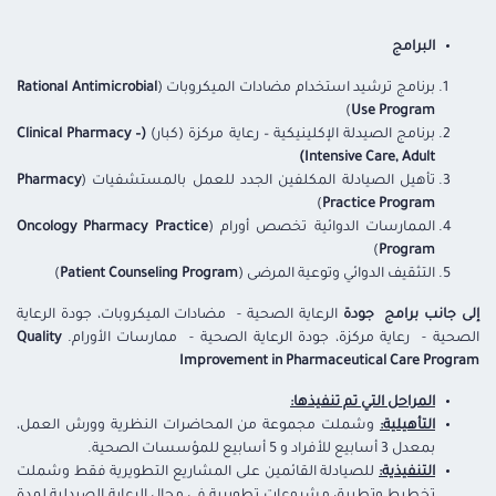
البرامج
برنامج ترشيد استخدام مضادات الميكروبات (
Rational Antimicrobial
)
Use Program
برنامج الصيدلة الإكلينيكية – رعاية مركزة (كبار)
(Clinical Pharmacy –
Intensive Care, Adult)
تأهيل الصيادلة المكلفين الجدد للعمل بالمستشفيات (
Pharmacy
)
Practice Program
الممارسات الدوائية تخصص أورام (
Oncology Pharmacy Practice
)
Program
التثقيف الدوائي وتوعية المرضى (
Patient Counseling Program
)
إلى جانب برامج جودة
الرعاية الصحية - مضادات الميكروبات، جودة الرعاية
الصحية - رعاية مركزة، جودة الرعاية الصحية - ممارسات الأورام.
Quality
Improvement in Pharmaceutical Care Program
المراحل التي تم تنفيذها:
التأهيلية:
وشملت مجموعة من المحاضرات النظرية وورش العمل،
بمعدل 3 أسابيع للأفراد و 5 أسابيع للمؤسسات الصحية.
التنفيذية:
للصيادلة القائمين على المشاريع التطويرية فقط وشملت
تخطيط وتطبيق مشروعات تطويرية فى مجال الرعاية الصيدلية لمدة