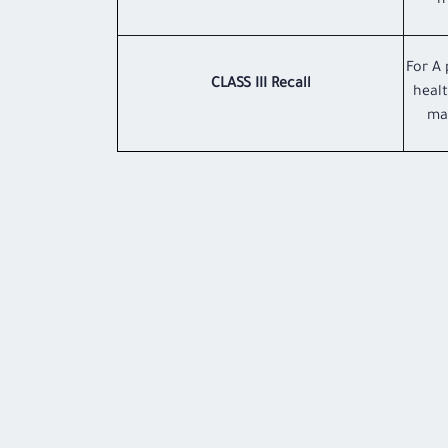
m
For A 
CLASS III Recall
healt
ma