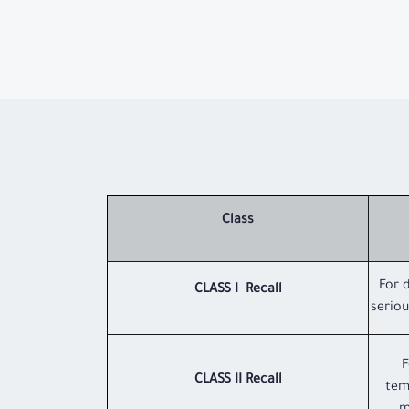
Class
For 
CLASS I Recall
serio
F
CLASS II Recall
tem