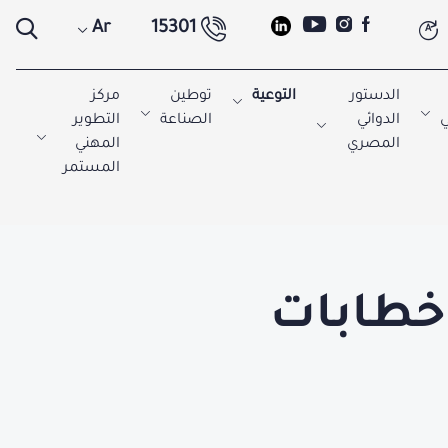
Ar
15301
A
الدستور
التوعية
توطين
مركز
ي
الدوائي
الصناعة
التطوير
المصري
المهني
المستمر
خطابات