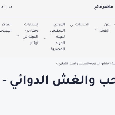
مظهر فاتح
A-
|
A+
عن
الخدمات
المرجع
إصدارات
المركز
الهيئة
التنظيمي
وتقارير -
الإعلام
لهيئة
الهيئة في
الدواء
أرقام
المصرية
ية
منشورات دورية للسحب والغش التجاري
 والغش الدوائي - 