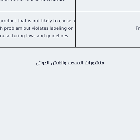
inor threat of a serious nature
product that is not likely to cause a
h problem but violates labeling or
Fr
nufacturing laws and guidelines
منشورات السحب والغش الدوائي