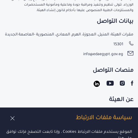
الوزراء، تتولى تنظيم وتنفيذ ومراقبة جودة وفاعلية ومأمونية المستحضرات
والمستلزمات الطبية المنصوص عليها بأحكام قانون إنشاء الهيئة.
بيانات التواصل
مقرات الهيئة: المنيل، العجوزة، الهرم، المعادي، المنصورية -العاصمة الجديدة
15301
info@edaegypt.gov.eg
منصات التواصل
عن الهيئة
تواصل معنا
سياسة ملفات الارتباط
الوظائف
الموقع يستخدم ملفات الارتباط Cookies ، وإذا تابعت التصفح فإنك توافق