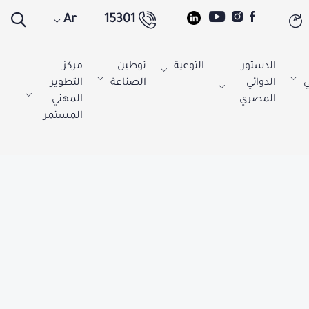
Ar
15301
A
الدستور
التوعية
توطين
مركز
ي
الدوائي
الصناعة
التطوير
المصري
المهني
المستمر