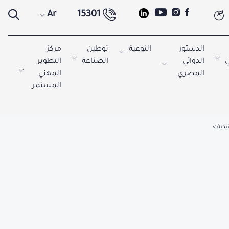
Ar
15301
A
الدستور
التوعية
توطين
مركز
ي
الدوائي
الصناعة
التطوير
المصري
المهني
المستمر
يكية