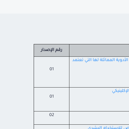
رقم الإصدار
لأدوية المماثلة لها التي
تعتمد
01
إكلينيكي
01
02
خص للاستخدام البشري