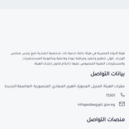
هيئة الدواء المصرية هي هيئة عامة خدمية ذات شخصية اعتبارية تتبع رئيس مجلس
الوزراء، تتولى تنظيم وتنفيذ ومراقبة جودة وفاعلية ومأمونية المستحضرات
والمستلزمات الطبية المنصوص عليها بأحكام قانون إنشاء الهيئة.
بيانات التواصل
مقرات الهيئة: المنيل، العجوزة، الهرم، المعادي، المنصورية -العاصمة الجديدة
15301
info@edaegypt.gov.eg
منصات التواصل