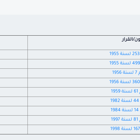
ون/القرار
19
1
1
1
1