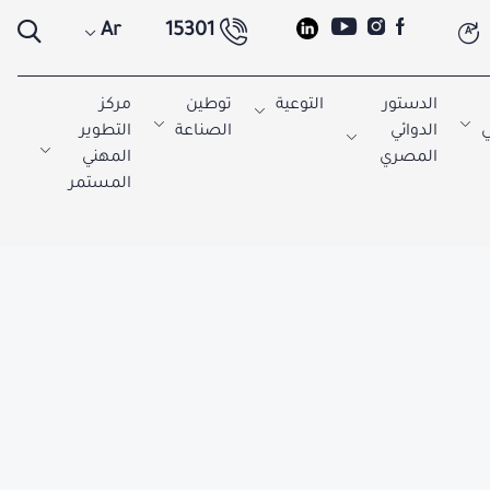
Ar
15301
A
الدستور
التوعية
توطين
مركز
ي
الدوائي
الصناعة
التطوير
المصري
المهني
المستمر