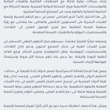
وبناء شراكات دولية فاعلة مع المنظمات العالمية والهيئات الرقابية
والمؤسسات الأكاديمية ورواد الصناعة الدوائية المصرية، ومنها الشراكة مع
الجامعة الالمانية بالقاهرة وعدد من المصانع المحلية المتميزة.
يأتي هذا الاختيار تأكيداً للدور المتنامي لمصر في دعم النظم الصحية وتنمية
القدرات البشرية على المستويين الإقليمي والعالمي، بما يتماشى مع رؤية
منظمة الصحة العالمية نحو تعزيز الوصول العادل إلى اللقاحات
والمستحضرات البيولوجية والتقنيات الصحية المتقدمة.
وبصفته مركزًا إقليميًا معتمدًا، سيسهم مركز التطوير المهني المستمر في
تعزيز القدرات الفنية في مجال التصنيع الحيوي، ودعم إنتاج اللقاحات
والمستحضرات البيولوجية، ونقل التكنولوجيا، وتعزيز الابتكار، ورفع كفاءة
أنظمة الجودة والرقابة، بما يدعم بناء نظم صحية أكثر مرونة واستعدادًا
لمواجهة الأزمات الصحية.
ويعزز هذا الإنجاز المكانة الاستراتيجية لمصر كدولة رائدة إقليميًا في مجالات
التنظيم الدوائي والتقدم العلمي وتطوير القطاع الصحي، ويجسد نجاح رؤية
هيئة الدواء المصرية في ترسيخ مصر كمركز إقليمي للتميز في بناء القدرات
المهنية والعلوم التنظيمية، بما يدعم استدامة التطوير ويعزز دورها كمنصة
إقليمية ودولية فاعلة في دعم التقدم العلمي وتمكين الكوادر وتعزيز التنمية
الصحية المستدامة.
ويمثل هذا الاعتماد انطلاقة جديدة نحو دور أكثر تأثيرًا للمركز كمنصة إقليمية