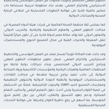
التطوير المهني المستمر، وتتويجاً لسنوات من العمل المؤسسي والتخطيط
الاستراتيجي والالتزام العلمي، بهدف بناء منظومة تدريبية مستدامة ذات
معايير عالمية قادرة على مواكبة التطورات المتسارعة في قطاعي الرعاية
الصحية والصناعات الدوائية.
كما يعكس ثقة منظمة الصحة العالمية في قدرات هيئة الدواء المصرية في
مجالات التطوير المهني، والعلوم التنظيمية والرقابية، والتدريب الدوائي،
والتعاون الدولي، كما يؤكد مكانة مصر كدولة قادرة على أن تكون مركزاً إقليمياً
لنقل المعرفة والخبرات الفنية في مجال التصنيع الحيوي والمستحضرات
البيولوجية.
وقد جاءت هذه المكانة تتويجاً لمسار ممتد من العمل المؤسسي والتخطيط
الاستراتيجي والالتزام العلمي، شمل تطوير منظومات التطوير المهني
وبرامج التدريب الدوائي المتخصص، وبناء شراكات دولية فاعلة مع
المنظمات العالمية والهيئات الرقابية والمؤسسات الأكاديمية ورواد الصناعة
الدوائية، إلى جانب تنفيذ برامج تدريبية متقدمة في مجالات اللقاحات
والمستحضرات البيولوجية وأنظمة الجودة الدوائية والشؤون التنظيمية
وممارسات التصنيع الجيد (GMP) والبحوث الإكلينيكية، فضلًا عن الاستثمار
في تنمية الكوادر البشرية وتبني أحدث حلول التعليم الرقمي وأساليب التعلم
المبتكرة، ودعم جهود التنسيق والتقارب الرقابي بين دول إقليم شرق
المتوسط، بما أسهم في رفع جاهزية الكوادر وقدرتها على مواكبة التحديات
الصحية المستقبلية