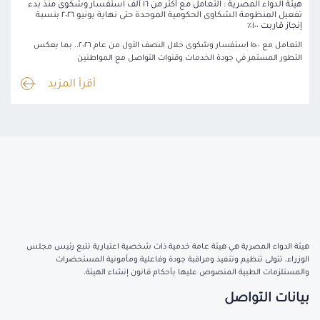
هيئة الدواء المصرية : التعامل مع أكثر من ١٦ ألف استفسار وشكوى منذ بدء
تفعيل المنظومة الشكاوى الحكومية الموحدة حتى نهاية يونيو ٢٠٢٦ بنسبة
إنجاز قاربت ١٠٠٪
التعامل مع ١٥٠٠ استفسار وشكوى خلال النصف الأول من عام ٢٠٢٦.. بما يعكس
التطور المستمر في جودة الخدمات وقنوات التواصل مع المواطنين
أقرأ المزيد
هيئة الدواء المصرية هي هيئة عامة خدمية ذات شخصية اعتبارية تتبع رئيس مجلس
الوزراء، تتولى تنظيم وتنفيذ ومراقبة جودة وفاعلية ومأمونية المستحضرات
والمستلزمات الطبية المنصوص عليها بأحكام قانون إنشاء الهيئة.
بيانات التواصل