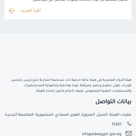
التطور المستمر في جودة الخدمات وقنوات التواصل مع المواطنين
أقرأ المزيد
هيئة الدواء المصرية هي هيئة عامة خدمية ذات شخصية اعتبارية تتبع رئيس مجلس
الوزراء، تتولى تنظيم وتنفيذ ومراقبة جودة وفاعلية ومأمونية المستحضرات
والمستلزمات الطبية المنصوص عليها بأحكام قانون إنشاء الهيئة.
بيانات التواصل
مقرات الهيئة: المنيل، العجوزة، الهرم، المعادي، المنصورية -العاصمة الجديدة
15301
info@edaegypt.gov.eg