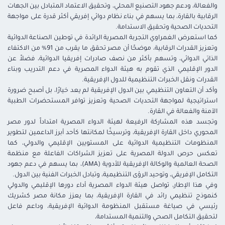
والفعالة، ودعم جهود التصنيع المحلي، وتحقيق الاعتماد المتبادل بين الجهات
الرقابية بالقارة، بما يسهم في بناء نظام دوائي إفريقي أكثر قدرة على مواجهة
التحديات الصحية وتحقيق الاستدامة.
كما استعرض الغمراوي التجربة المصرية الرائدة في توطين الصناعة الدوائية
وتعزيز القدرات الرقابية، موضحًا أن مصر تحقق ما يقرب من 91% من الاكتفاء
الذاتي الدوائي، وتسهم بأكثر من نصف صادرات إفريقيا الدوائية، فضلاً عن
الدور الإقليمي الذي تقوم به هيئة الدواء المصرية في دعم التدريب وبناء
القدرات ونقل الخبرات التنظيمية للدول الإفريقية.
وأكد أن التعاون التنظيمي بين الدول الإفريقية لم يعد خيارًا، بل أصبح ضرورة
استراتيجية لمواجهة التحديات الصحية وتعزيز توافر المستحضرات الطبية
الآمنة والفعالة في القارة.
وتجسد هذه المشاركة الرفيعة لهيئة الدواء المصرية امتداداً لدور مصر
المحوري داخل القارة الإفريقية، وترسيخًا لمكانتها كأحد أبرز الداعمين لتطوير
المنظومات التنظيمية الدوائية على المستويين الإقليمي والدولي، كما
تعكس حرص الدولة المصرية على تعزيز الشراكات الفاعلة مع منظمة
الصحة العالمية والوكالة الإفريقية للأدوية (AMA)، بما يسهم في دعم جهود
التكامل الإفريقي، وتوحيد الرؤى التنظيمية، وتبادل الخبرات الفنية بين الدول.
وفي هذا الإطار، تواصل هيئة الدواء المصرية أداء دورها الإقليمي والدولي
كنموذج تنظيمي رائد في القارة الإفريقية، بما يعزز مكانة مصر كشريك
رئيسي في صياغة مستقبل المنظومة الدوائية الإفريقية، وداعم فاعل
لتحقيق التكامل الصحي والتنمية المستدامة،