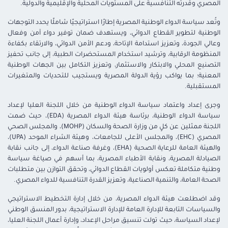
المصري وقدرته التنافسية على المستويات المحلية والإقليمية والدولية.
وتُعد سياسة الدواء الوطنية المصرية إطارًا استراتيجيًا شاملًا يحدد التوجهات
الوطنية لتطوير القطاع الدوائي، ويستهدف ضمان توفير دواء آمن وفعال
وعالي الجودة، وتعزيز استدامة الإتاحة، ودعم الأمن الدوائي، والارتقاء بكفاءة
المنظومة الرقابية، وترشيد استخدام المستحضرات الطبية، إلى جانب تحفيز
التصنيع المحلي والابتكار والاستثمار، وتعزيز التكامل بين الجهات الوطنية
المعنية؛ بما يواكب رؤية الدولة المصرية ويستجيب للتحديات والمتغيرات
المستقبلية.
وجرى إعداد واعتماد سياسة الدواء الوطنية من خلال اللجنة العليا لإعداد
سياسة الدواء الوطنية، برئاسة هيئة الدواء المصرية (EDA)، حيث ضمت
اللجنة ممثلين عن كلٍ من وزارة الصحة والسكان (MOHP)، والمجلس الصحي
المصري (EHC)، والمجلس الأعلى للجامعات، وهيئة الشراء الموحد (UPA)،
والهيئة العامة للرعاية الصحية (EHA)، وغرفة صناعة الدواء، إلى جانب نقابة
الصيادلة المصرية، ونقابة الأطباء المصرية، بما أسهم في صياغة سياسة
وطنية متكاملة تعكس أولويات القطاع الدوائي، وتحقق التوازن بين متطلبات
الصحة العامة، والتنمية الصناعية، وتعزيز القدرة التنافسية للدواء المصري.
وقد اضطلعت هيئة الدواء المصرية، من خلال إدارة التخطيط الاستراتيجي
والسياسات التابعة للإدارة العامة للإدارة الاستراتيجية، بدور المنسق الوطني
لإعداد السياسة، حيث تولت تنسيق مراحل الإعداد، وإدارة أعمال اللجنة العليا،