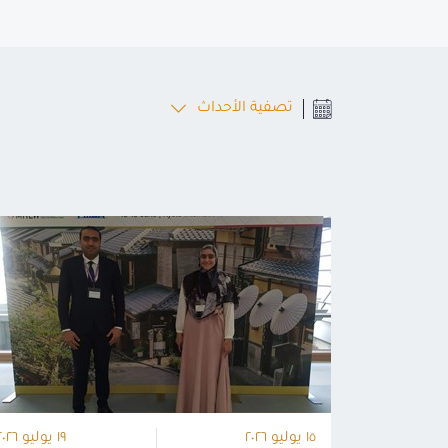
تصفية الأحداث
١٥ يوليو ٢٠٢٦
١٩ يوليو ٢٠٢٦