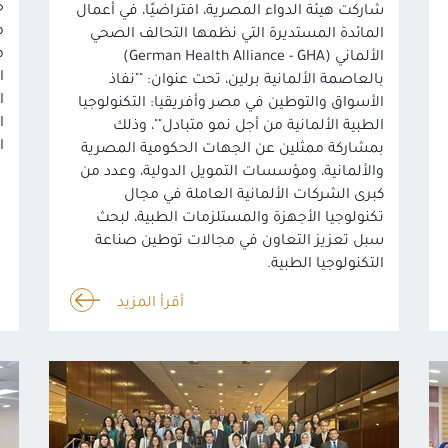
«
شاركت هيئة الدواء المصرية، افتراضيًا، في أعمال
م
المائدة المستديرة التي نظمها التحالف الصحي
م
الألماني (German Health Alliance - GHA)
ا
بالعاصمة الألمانية برلين، تحت عنوان: ""نفاذ
ا
الأسواق والتوطين في مصر وأفريقيا: التكنولوجيا
ا
الطبية الألمانية من أجل نمو متبادل""، وذلك
ا
بمشاركة ممثلين عن الجهات الحكومية المصرية
والألمانية، ومؤسسات التمويل الدولية، وعدد من
كبرى الشركات الألمانية العاملة في مجال
تكنولوجيا الأجهزة والمستلزمات الطبية، لبحث
سبل تعزيز التعاون في مجالات توطين صناعة
التكنولوجيا الطبية.
أقرأ المزيد