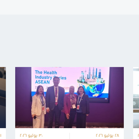
٢٨ يوليو ٢٠٢٦
٣٠ يوليو ٢٠٢٦
٠١ فبراي