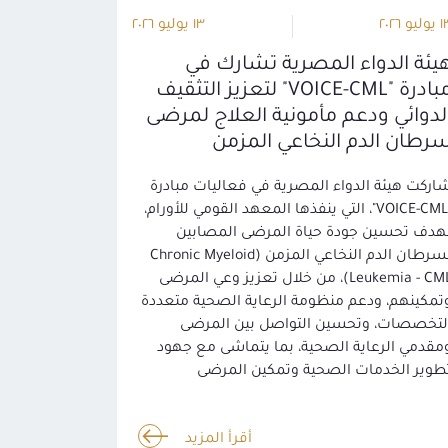
ليو ٢٠٢٦
١٣ يوليو ٢٠٢٦
يئة الدواء المصرية تشارك في
مبادرة "VOICE-CML" لتعزيز التثقيف
لدوائي ودعم مأمونية العلاج لمرضى
رطان الدم النخاعي المزمن
اركت هيئة الدواء المصرية في فعاليات مبادرة
"VOICE-CML"، التي ينفذها المعهد القومي للأورام،
هدف تحسين جودة حياة المرضى المصابين
بسرطان الدم النخاعي المزمن (Chronic Myeloid
Leukemia - CML)، من خلال تعزيز وعي المرضى
تمكينهم، ودعم منظومة الرعاية الصحية متعددة
لتخصصات، وتحسين التواصل بين المرضى
مقدمي الرعاية الصحية، بما يتماشى مع جهود
طوير الخدمات الصحية وتمكين المرضى
أقرأ المزيد