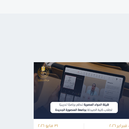
ر ٢٠٢٦
٣١ مايو ٢٠٢٦