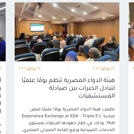
٢٢ يوليو ٢٠٢٦
٢٢ يوليو ٢٠٢٦
٢٧ ي
هيئة الدواء المصرية تنظم يومًا علميًا
ل
لتبادل الخبرات بين صيادلة
و
المستشفيات
ت
نظمت هيئة الدواء المصرية يومًا علميًا ضمن
ال
مبادرة "Experience Exchange at EDA – Triple E's
Hub"، وذلك في إطار جهودها للارتقاء بمستوى
ح
الخدمات الصيدلية ورفع كفاءة الصيدلي المصري،
س