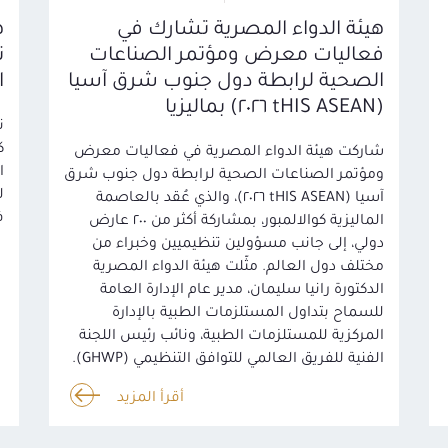
هيئة الدواء المصرية تشارك في
ه
فعاليات معرض ومؤتمر الصناعات
ت
الصحية لرابطة دول جنوب شرق آسيا
ا
(tHIS ASEAN ٢٠٢٦) بماليزيا
ن
ك
شاركت هيئة الدواء المصرية في فعاليات معرض
ا
ومؤتمر الصناعات الصحية لرابطة دول جنوب شرق
ل
آسيا (tHIS ASEAN ٢٠٢٦)، والذي عُقد بالعاصمة
ف
الماليزية كوالالمبور، بمشاركة أكثر من ٢٠٠ عارض
دولي، إلى جانب مسؤولين تنظيميين وخبراء من
مختلف دول العالم. مثّلت هيئة الدواء المصرية
الدكتورة رانيا سليمان، مدير عام الإدارة العامة
للسماح بتداول المستلزمات الطبية بالإدارة
المركزية للمستلزمات الطبية، ونائب رئيس اللجنة
الفنية للفريق العالمي للتوافق التنظيمي (GHWP).
أقرأ المزيد