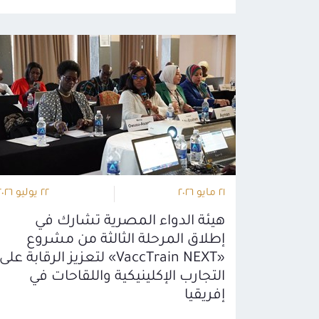
٢١ مايو ٢٠٢٦
٢٢ يوليو ٢٠٢٦
هيئة الدواء المصرية تشارك في
إطلاق المرحلة الثالثة من مشروع
«VaccTrain NEXT» لتعزيز الرقابة على
التجارب الإكلينيكية واللقاحات في
إفريقيا