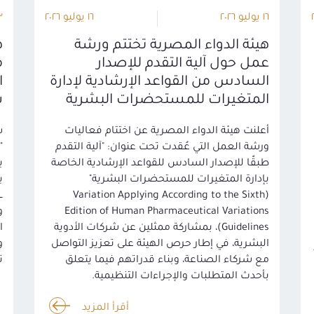
١٦ يوليو ٢٠٢٦
١٦ يوليو ٢٠٢٦
١٣ يو
هيئة الدواء المصرية تختتم ورشة
ه
عمل حول آلية التقدم للإصدار
السادس من القواعد الإرشادية لإدارة
ا
المتغيرات للمستحضرات البشرية
س
أعلنت هيئة الدواء المصرية عن اختتام فعاليات
ش
ورشة العمل التي عُقدت تحت عنوان: "آلية التقدم
طبقًا للإصدار السادس للقواعد الإرشادية الخاصة
ب
بإدارة المتغيرات للمستحضرات البشرية"
(Variation Applying According to the Sixth
Edition of Human Pharmaceutical Variations
و
Guidelines)، بمشاركة ممثلين عن شركات الأدوية
ا
البشرية، في إطار حرص الهيئة على تعزيز التواصل
و
مع شركاء الصناعة، وبناء قدراتهم فيما يتعلق
ت
بأحدث المتطلبات والإجراءات التنظيمية.
أقرأ المزيد