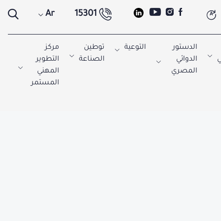
Ar
15301
A
الدستور
التوعية
توطين
مركز
ي
الدوائي
الصناعة
التطوير
المصري
المهني
المستمر