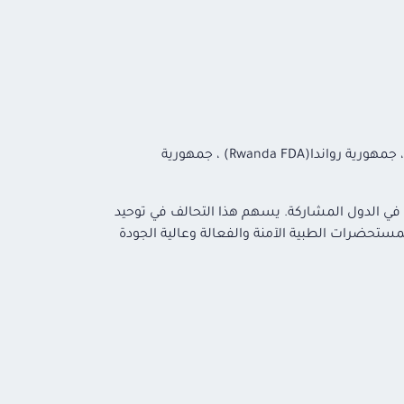
جمهورية تنزانيا المتحدة(TMDA) ، جمهورية غانا(Ghana FDA) ، جمهورية جنوب أفريقيا(SAHPRA) ، جمهورية السنغال(ARP) ، جمهورية رواندا(Rwanda FDA) ، جمهورية
ية في الدول المشاركة. يسهم هذا التحالف في توحيد
لمستحضرات الطبية الآمنة والفعالة وعالية الجودة