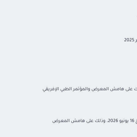
اهم بيـن هيئــة الــدواء المصـريــة والوكـــالة الوطنيـــة للمــواد الصيــدلانيــــة (ANPP) بتاريخ 15 يونيو 2026، وذلك على هامش المعرض والمؤتمر الطبي الإفريقي
تم توقيع مذكرة تفاهم بين هيئة الدواء المصرية والهيئة الوطنية لتنظيم الأدوية بجمهورية الصومال الفيدرالية (NMRA) بتاريخ 16 يونيو 2026، وذلك على هامش المعرض