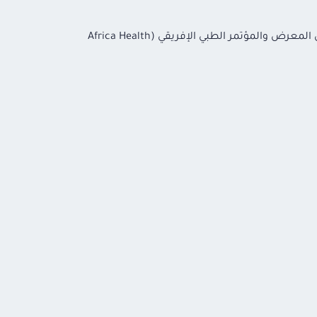
تم توقيع مذكرة تفاهم بين هيئة الدواء المصرية ومجلس الصيدلة بسيراليون (PBSL) بتاريخ 17 يونيو 2026، وذلك على هامش المعرض والمؤتمر الطبي الإفريقي (Africa Health