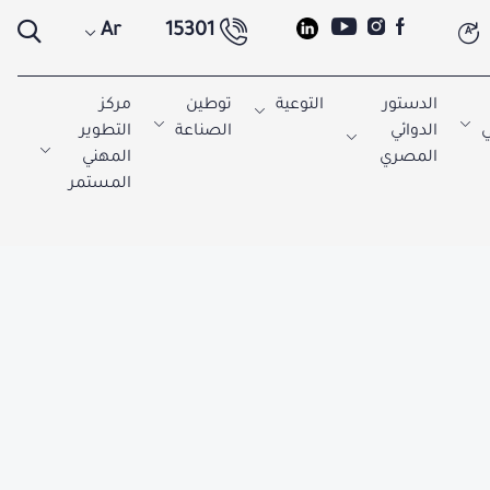
Ar
15301
A
الدستور
التوعية
توطين
مركز
ي
الدوائي
الصناعة
التطوير
المصري
المهني
المستمر