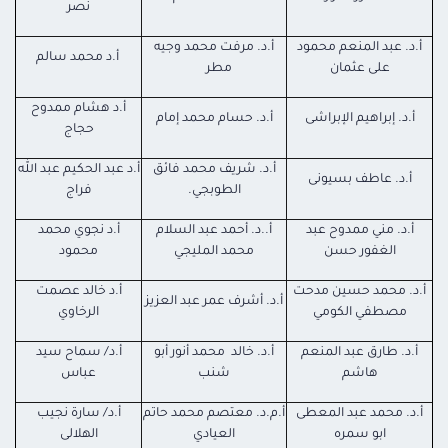
نصر
أ.د. عبد المنعم محمود
أ.د. مرفت محمد وجيه
أ.د محمد سالم
على عثمان
مطر
أ.د هشام ممدوح
أ.د. إبراهيم الإبراشى
أ.د. حسام محمد إمام
حجاج
أ.د. شريف محمد فائق
أ.د عبد الحكيم عبد الله
أ.د. عاطف بسيونى
الطوبجي.
فراج
أ.د. مني ممدوح عبد
أ..د. أحمد عبد السلام
أ.د نجوي محمد
الغفور حسن
محمد المليجي
محمود
أ.د. محمد حسين مدحت
أ.د خالد عصمت
أ.د. أشرف عمر عبد العزيز
مصطفي الكومي
الرخاوي
أ.د. طارق عبد المنعم
أ.د. خالد محمد أنور أبو
أ.د/ سماح سيد
هاشم
شنب
عباس
أ.د. محمد عبد المعطى
أ.م.د. معتصم محمد حاتم
أ.د/ سارة نجيب
ابو سمره
العيادي
الهلالى