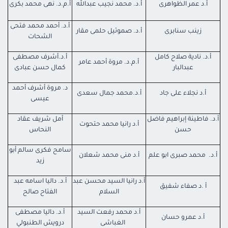
أ.د عمر الظواهرى
أ.د. محمد نجيب عبدالله
أ.م.د. نهى محمد بكرى
أ.د. أحمد محمد فتحى
زينب سنابرى
أ.د. صموئيل حلمى مقار
الشحات
أ.د. نادية صلاح كامل
أ.د.أشرف مصطفى
أ.م.د. مروة أحمد عامر
عبدالبار
كمال حسن عبادى
د. مروة أشرف أحمد
أ.د نجلاء على جاد
أ.د.محمد جمال سعدى
عيسى
أ.د. فاطينة إبراهيم فاضل
أمل شريف عقاد
أ.د رانيا محمد حتحوت
حسن
النحاس
سامح فكرى سالم أبو
أ.د. محمد صبرى ابو علم
أ.د منى محمد شعلان
زيد
أ.د رانيا السيد محسن عبد
أ.د. داليا اسامه عبد
أ .د صفاء شفيق
السلام
الفتاح صالح
أ.د محمد رفعت السيد
أ.د. داليا مصطفى
أ.د عمرو حسان
الغباشى
درويش الطنبولي