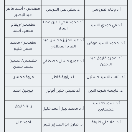
مهندس / أحمد ماهر
أ.د وفاء العروسي
أ.د سهى على المرسى
عبد البصير
أ.د محمد محي الدين عطا
مهندس/ريهام
أ.د مي حمدي السيد
المزار
محمود أحمد
أ.د عبد العزيز محسن عبد
مهندس/ محمد
أ.د. محمد السيد عوض
العزيز المحلاوي
حسن غنيم
أ.د. عمرو فاروق عبد
مهندس/ حسين
أ.د عمرو حسان مصطفي
الرحمن
محمد حمدى
أ.د. ألفت السيد حسنين
أ.د راوية خاطر
مروة محسن
أ.د. مايسة شرف الدين
أ.د صبحي خليل أبولوز
نيرمين احمد
أ.د. سميحة سيد
رانيا فاروق
أ. د محمد نبيل أحمد خليل
عشماوي
أ.د. علا علي خليفة
احمد على
د. طارق ابو العلا إبراهيم