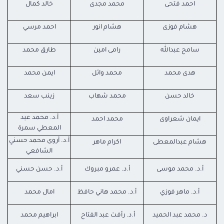
احمد فتحى
محمد مجدى
خالد كمال
هشام فوزى
هشام انور
احمد مرسي
سامح عبدالله
رامى امين
طارق محمد
هدى محمد
محمد وائل
ايمن محمد
خالد حسن
محمد شهاب
زينب سعد
أ.د. محمد عبد
ايمان شعراوى
محمد احمد
المعطي سمرة
أ.د. أروى محمد حسني
هشام عبدالمعطى
اكرام ماهر
الشافعي
أ.د. محمد موسى
أ.د. عمرو مبروك
أ.د. حسن حسني
أ.د. ماهر فوزي
أ.د. محمد هاني حافظ
امال محمد
د. محمد عبد الحميد
أ.د. رأفت عبد الفتاح
ابراهيم محمد