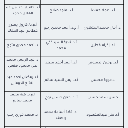
أ.د. كاميليا حسين عبد
أ.د. عماد حمادة
أ.د. ماجد صلاح
الهادى محمد
أ.م.د/ كارول يسرى
أ.د. أمال محمد البشلاوى
أ.م.د. أحمد مجدي ربيع
غطاس عبد الملاك
أ.د. نادية السيد ذكي
أ.د. إكرام فطين
د. أحمد مجدى فتوح
محمد
د. عبد الرحمن محمد
أ.د. نرمين الدسوقي
أ.د. أحمد أحمد سعد
علي محمود فهمى
أ.د.رمضان أحمد عبد
د.مروة محسن
أ.د. أيمن السيد سالم
الفتاح الدومانى
ا.م.د. هبه محمد
حسن سعد حسنى
أ..د. حنان حسنى نوح
محمد سالم
أ.د. غادة أسامة محمد
أ.د منن عبدالمقصود
د. محمد فوزى رجب
واصف