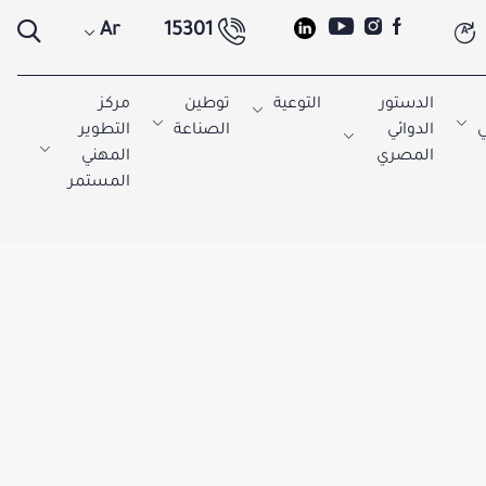
Ar
15301
A
الدستور
التوعية
توطين
مركز
ي
الدوائي
الصناعة
التطوير
المصري
المهني
المستمر