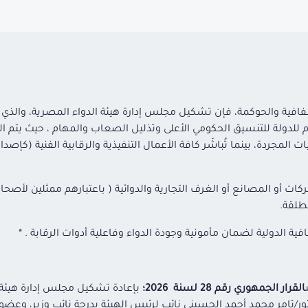
 الشفافية والحوكمة، فإن تشكيل مجلس إدارة هيئة الدواء المصرية، وا
 للدولة للتنسيق الحكومي الأعلى وتذليل الصعاب والمهام ، حيث يتم 
لمجردة، بينما تُباشَر كافة الأعمال التنفيذية والرقابية الفنية (كإصدا
ت أو المصانع أو الغرف التجارية والدوائية ( باعتبارهم ممثلين لأصح
طلقة.
ية الدولية لضمان مأمونية وجودة الدواء وفاعلية أدوات الرقابة . *
القرار الجمهوري رقم 28 لسنة 2026؛
بإعادة تشكيل مجلس إدارة هيئة ا
تور/تامر محمد أحمد الحسيني نائب لرئيس الهيئة بدرجة نائب وزير، وعضو