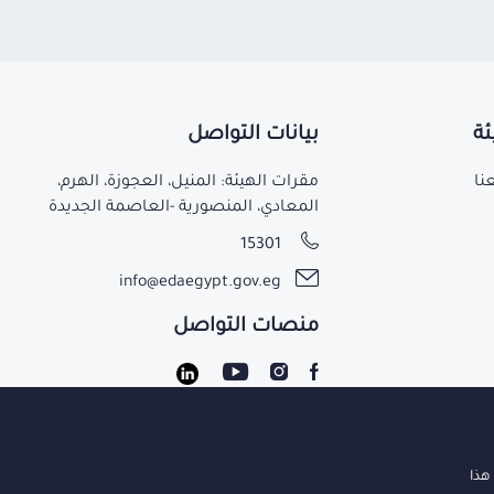
ئة
بيانات التواصل
نا
مقرات الهيئة: المنيل، العجوزة، الهرم،
المعادي، المنصورية -العاصمة الجديدة
15301
info@edaegypt.gov.eg
منصات التواصل
جميع الحقوق محفوظة لدي هيئة الدواء 2021