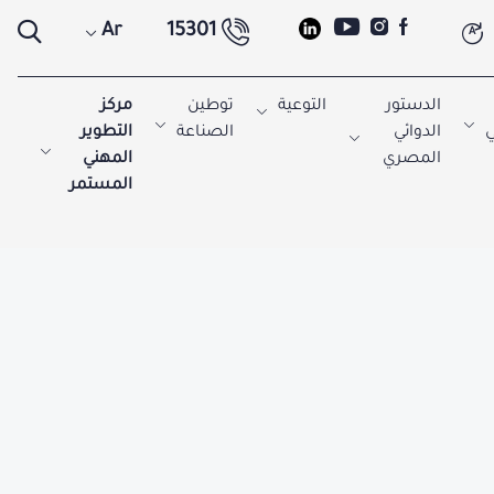
Ar
15301
A
الدستور
التوعية
توطين
مركز
ي
الدوائي
الصناعة
التطوير
المصري
المهني
المستمر