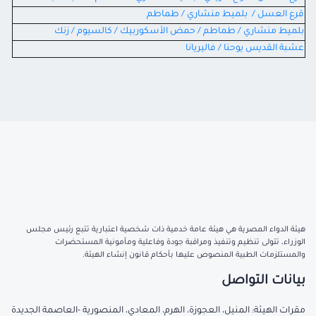
قرع العسل / بلميط منشاري / طماطم
بلميط منشاري / طماطم / حمض الأسكوربيك / كالسيوم / زنك
عشبة القديس يوحنا / فاليريانا
هيئة الدواء المصرية هي هيئة عامة خدمية ذات شخصية اعتبارية تتبع رئيس مجلس
الوزراء، تتولى تنظيم وتنفيذ ومراقبة جودة وفاعلية ومأمونية المستحضرات
والمستلزمات الطبية المنصوص عليها بأحكام قانون إنشاء الهيئة.
بيانات التواصل
مقرات الهيئة: المنيل، العجوزة، الهرم، المعادي، المنصورية -العاصمة الجديدة