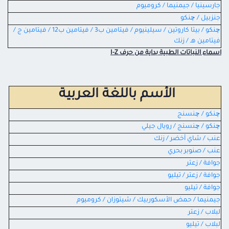
جارسينيا / جيمنيما / كروميوم
جنزبيل / چنكو
چنكو / بيتا كاروتين / سيلينيوم / فيتامين ب3 / فيتامين ب12 / فيتامين ج /
فيتامين هـ / زنك
اسماء النباتات الطبية بداية من حرف I-Z
الأسم باللغة العربية
چنكو / چنسنج
چنكو / چنسنج / رويال جيلي
عنب / شاي أخضر / زنك
عنب / صنوبر بحري
جوافة / زعتر
جوافة / زعتر / تيليو
جوافة / تيليو
جيمنيما / حمض الأسكوربيك / شيتوزان / كروميوم
لبلاب / زعتر
لبلاب / تيليو