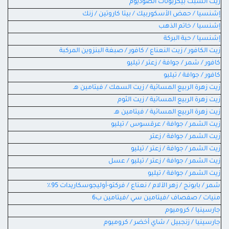
زيت الشبت بيكربونات الصوديوم
إشنسيا / حمض الأسكوربيك / بيتا كاروتين / زنك
إشنسيا / خاتم الذهب
إشنسيا / حبة البركة
زيت الكافور / زيت النعناع / كافور / صبغة البنزوين المركبة
كافور / شمر / جوافة / زعتر / تيليو
كافور / جوافة / تيليو
زيت زهرة الربيع المسائية / زيت السمك / فيتامين هـ
زيت زهرة الربيع المسائية / زيت الثوم
زيت زهرة الربيع المسائية / فيتامين هـ
زيت الشمر / جوافة / عرقسوس / تيليو
زيت الشمر / جوافة / زعتر
زيت الشمر / جوافة / زعتر / تيليو
زيت الشمر / جوافة / زعتر / تيليو / عسل
زيت الشمر / جوافة / تيليو
شمر / بابونج / زهر الآلام / نعناع / فركتو-أوليجوسكاريدات 95٪
منيات / صفصاف /فيتامين سي /فيتامين ب6
جارسينيا / كروميوم
جارسينيا / زنجبيل / شاي أخضر / كروميوم