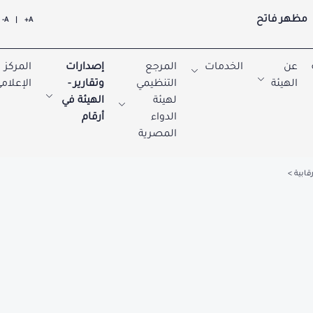
مظهر فاتح
A-
|
A+
عن
الخدمات
المرجع
إصدارات
المركز
الهيئة
التنظيمي
وتقارير -
الإعلام
لهيئة
الهيئة في
الدواء
أرقام
المصرية
رقابية