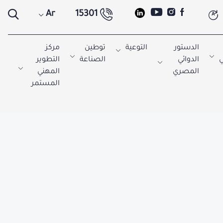
Ar
15301
A
الدستور
التوعية
توطين
مركز
ي
الدوائي
الصناعة
التطوير
المصري
المهني
المستمر