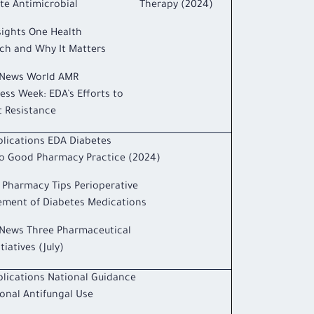
cate Antimicrobial Therapy (2024)
sights One Health
ch and Why It Matters
News World AMR
ss Week: EDA’s Efforts to
 Resistance
lications EDA Diabetes
to Good Pharmacy Practice (2024)
l Pharmacy Tips Perioperative
ment of Diabetes Medications
News Three Pharmaceutical
tiatives (July)
lications National Guidance
ional Antifungal Use