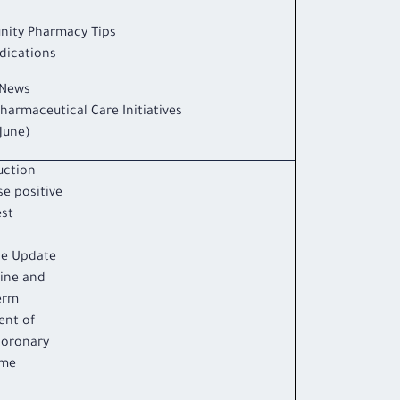
ity Pharmacy Tips
dications
News
harmaceutical Care Initiatives
(May & June)
uction
se positive
est
ce Update:
ine and
erm
ent of
Coronary
ome