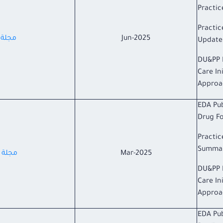
Practic
Practic
Jun-2025
مجلة ا
Update
DU&PP 
Care In
Approa
EDA Pub
Drug Fo
Practic
Summa
Mar-2025
مجلة ا
DU&PP 
Care In
Approa
EDA Pub