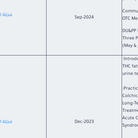
Commun
مجلة ال
Sep-2024
OTC Me
DU&PP 
Three P
Introd
THC fal
urine t
Practi
Colchic
Long-T
Treatm
Acute 
Dec-2023
مجلة ال
Syndr