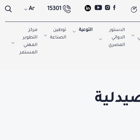
Ar
15301
A
الدستور
التوعية
توطين
مركز
ي
الدوائي
الصناعة
التطوير
المصري
المهني
المستمر
صيدلية