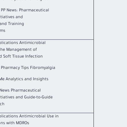
 PP News: Pharmaceutical
itiatives and
and Training
ams
lications Antimicrobial
 the Management of
d Soft Tissue Infection
l Pharmacy Tips Fibromyalgia
e Analytics and Insights
News Pharmaceutical
itiatives and Guide-to-Guide
ch
lications Antimicrobial Use in
ions with MDROs