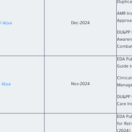
Dupli
AMR In
Approa
Dec-2024
مجلة ال
DU&PP 
Awarene
Combat
EDA Pub
Guide 
Clinica
Nov-2024
مجلة ال
Manage
DU&PP 
Care Ini
EDA Pub
for Rat
(2024)