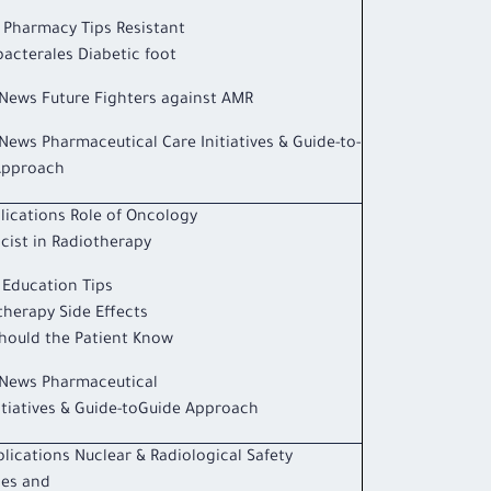
l Pharmacy Tips Resistant
acterales Diabetic foot
News Future Fighters against AMR
ews Pharmaceutical Care Initiatives & Guide-to-
Approach
ications Role of Oncology
ist in Radiotherapy
 Education Tips
herapy Side Effects –
hould the Patient Know
News Pharmaceutical
itiatives & Guide-toGuide Approach
lications Nuclear & Radiological Safety
les and