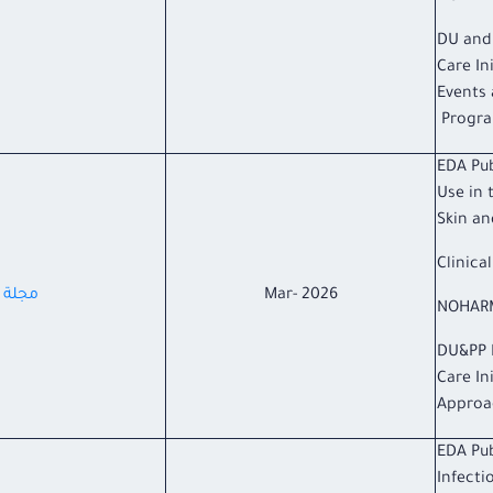
DU and
Care In
Events 
Progr
EDA Pub
Use in
Skin an
Clinica
Mar- 2026
مجلة ا
NOHARM
DU&PP 
Care In
Approa
EDA Pub
Infect