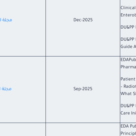
Clinica
Enterob
Dec-2025
مجلة ال
DU&PP 
DU&PP N
Guide 
EDAPubl
Pharmac
Patient
Radiot
Sep-2025
مجلة ال
What S
DU&PP 
Care In
EDA Pub
Princip