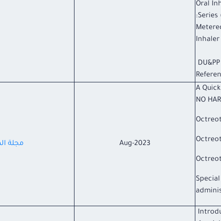
Oral In
Series (
Metere
Inhaler
DU&PP
Refere
A Quick
NO HAR
Octreot
Octreot
Aug-2023
مجلة الم
Octreot
Special
adminis
Introd