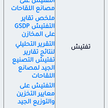
التفتيش على
مصانع اللقاحات
ملخص تقاير
التفتيش GSDP
على المخازن
التقرير التحليلي
تفتيش
لنتائج تقارير
تفتيش التصنيع
الجيد لمصانع
اللقاحات
التفتيش على
معايير التخزين
والتوزيع الجيد