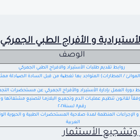
لأستيرادية و الأفراج الطبي الجمركي
الوصف
روابط تقديم طلبات الأستيراد والافراج الطبي الجمركي
الموانئ / المطارات) المتواجد بها تغطیة من قبل السادة الصیادلة ممثل
دورة العمل بإدارة الأستيراد والأفراج الجمركي عن مستحضرات التج
 وفقاً لقانـون تنظيـم عمليـات الـدم وتجميـع البلازمـا لتصنيع مشتفاتها 
رقم٨
لسنة٢٠٢١
د و الإجراءات المنظمة لمدة صلاحية المستحضرات الطبية و الحيوية الو
العربية
ر وتشجيع الأستثمار