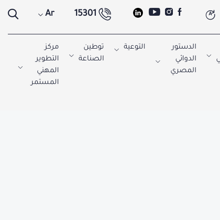
Ar
15301
A
الدستور
التوعية
توطين
مركز
ي
الدوائي
الصناعة
التطوير
المصري
المهني
المستمر