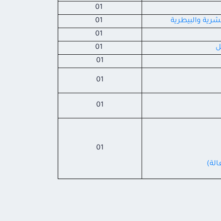
01
رية والبيطرية
01
01
ل
01
01
01
01
01
الة)