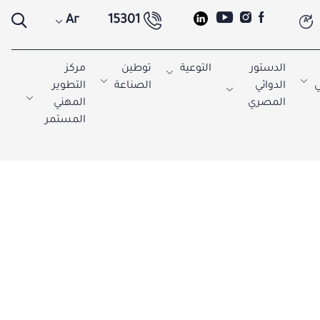
Ar
15301
A
الدستور
التوعية
توطين
مركز
ي
الدوائي
الصناعة
التطوير
المصري
المهني
المستمر